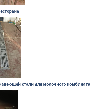
ресторана
жавеющей стали для молочного комбината