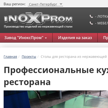
Ваш регион:
- ЛОТК
- МЕБ
Завод "ИноксПром"
Изделия на заказ
П
Главная
Проекты
Столы для ресторана из нержавеющей 
Профессиональные ку
ресторана