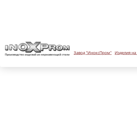
Завод "ИноксПром"
Изделия на 