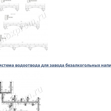
истема водоотвода для завода безалкогольных нап