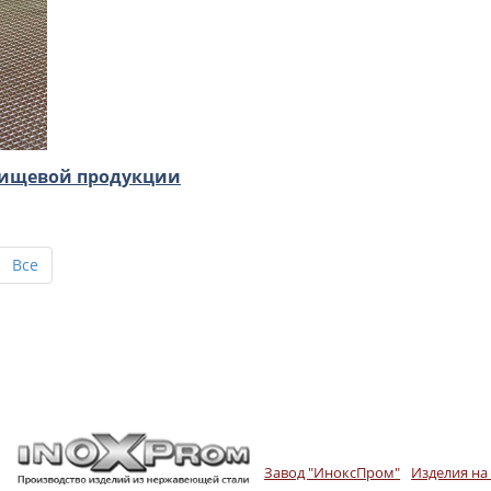
пищевой продукции
Все
Завод "ИноксПром"
Изделия на 