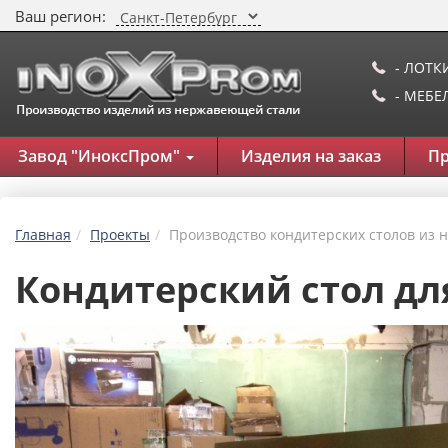
Ваш регион:
- ЛОТК
- МЕБ
Завод "ИноксПром"
Изделия на заказ
П
Главная
Проекты
Производство кондитерских столов из
Кондитерский стол дл