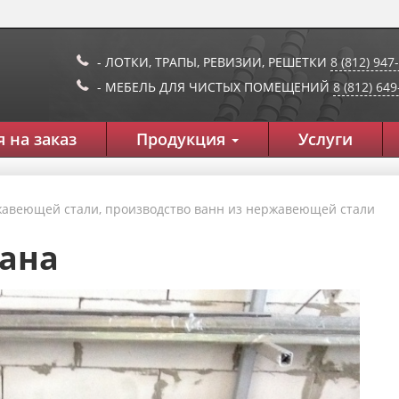
- ЛОТКИ, ТРАПЫ, РЕВИЗИИ, РЕШЕТКИ
8 (812) 947
- МЕБЕЛЬ ДЛЯ ЧИСТЫХ ПОМЕЩЕНИЙ
8 (812) 64
 на заказ
Продукция
Услуги
жавеющей стали, производство ванн из нержавеющей стали
рана