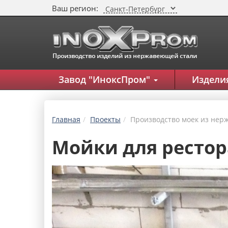
Ваш регион:
Завод "ИноксПром"
Изделия
Главная
Проекты
Производство моек из нер
Мойки для ресто