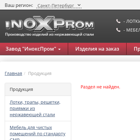
Ваш регион:
- ЛОТК
- МЕБ
Завод "ИноксПром"
Изделия на заказ
П
Главная
Продукция
Раздел не найден.
Продукция
Лотки, трапы, решетки,
приямки из
нержавеющей стали
Мебель для чистых
помещений по стандарту
GMP