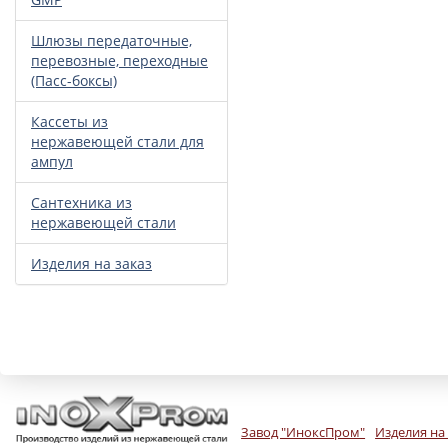
Шлюзы передаточные,
перевозные, переходные
(Пасс-боксы)
Кассеты из
нержавеющей стали для
ампул
Сантехника из
нержавеющей стали
Изделия на заказ
Завод "ИноксПром"
Изделия на 