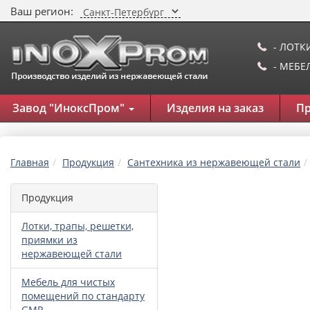
Ваш регион:
- ЛОТК
- МЕБ
Завод "ИноксПром"
Изделия на заказ
П
Главная
Продукция
Сантехника из нержавеющей стали
Продукция
Лотки, трапы, решетки,
приямки из
нержавеющей стали
Мебель для чистых
помещений по стандарту
GMP