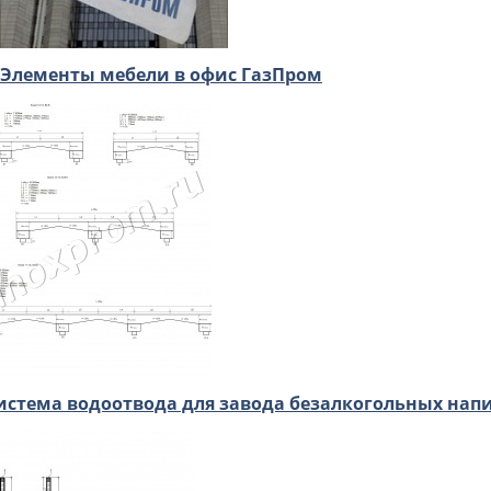
Элементы мебели в офис ГазПром
истема водоотвода для завода безалкогольных нап