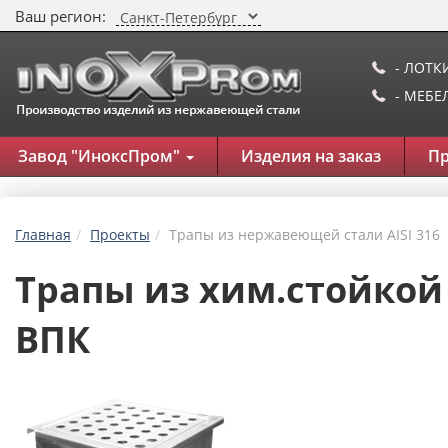
Ваш регион:
- ЛОТК
- МЕБ
Завод "ИноксПром"
Изделия на заказ
П
Главная
Проекты
Трапы из нержавеющей стали AISI 316
Трапы из хим.стойкой
ВПК