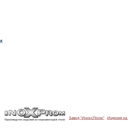
и
Завод "ИноксПром"
Изделия на 