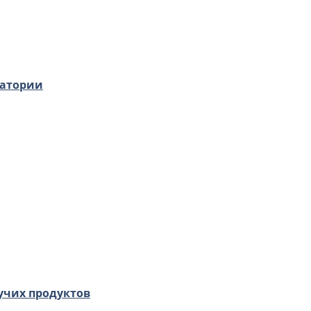
ратории
учих продуктов