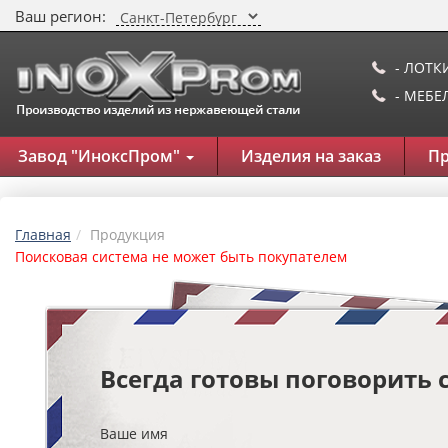
Ваш регион:
- ЛОТК
- МЕБ
Завод "ИноксПром"
Изделия на заказ
П
Главная
Продукция
Поисковая система не может быть покупателем
Всегда готовы поговорить 
Ваше имя