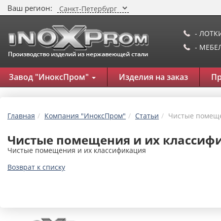
Ваш регион:
- ЛОТК
- МЕБ
Завод "ИноксПром"
Изделия на заказ
П
Главная
Компания "ИноксПром"
Статьи
Чистые помеще
Чистые помещения и их классиф
Чистые помещения и их классификация
Возврат к списку